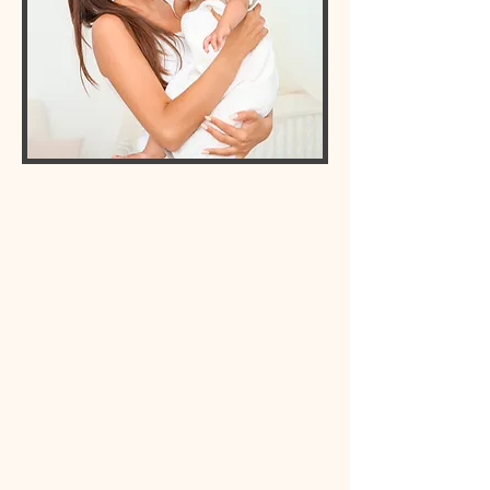
À PROPOS
Les Chatounets
est une boutique en
ligne renommée pour ses créations
françaises uniques destinées aux
enfants de la naissance à 24 mois. Notre
expertise de plus de quarante ans
garantit des produits de qualité, conçus
pour accompagner les parents et
émerveiller les tout-petits. Nous sommes
fiers de proposer une large gamme de