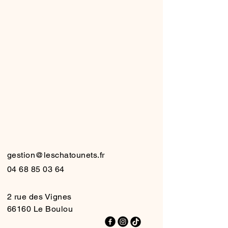
produits soigneusement sélectionnés
pour répondre aux besoins des bébés et
des jeunes parents.
HATO
HATO
gestion@leschatounets.fr
04 68 85 03 64
2 rue des Vignes
66160 Le Boulou