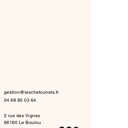
HATO
HATO
gestion@leschatounets.fr
04 68 85 03 64
2 rue des Vignes
66160 Le Boulou