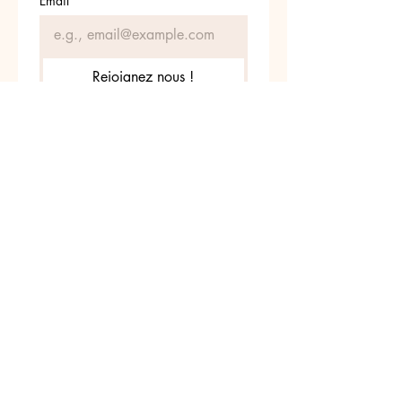
Email
*
Rejoignez nous !
Je souhaite m'abonner
z nous sur INSTAGRA
@leschatounets
#leschatounets