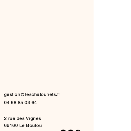
HATO
HATO
gestion@leschatounets.fr
04 68 85 03 64
2 rue des Vignes
66160 Le Boulou