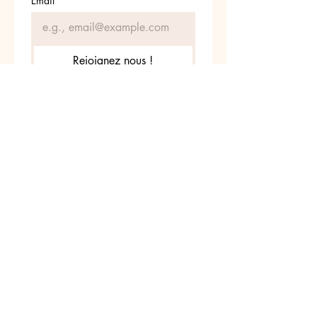
Email
*
Rejoignez nous !
Je souhaite m'abonner
z nous sur INSTAGRA
@leschatounets
#leschatounets