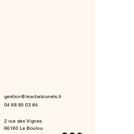
HATO
HATO
gestion@leschatounets.fr
04 68 85 03 64
2 rue des Vignes
66160 Le Boulou