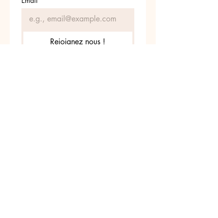
Email
*
Rejoignez nous !
Je souhaite m'abonner
z nous sur INSTAGRA
@leschatounets
#leschatounets