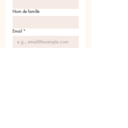
Nom de famille
Email
*
Rejoignez nous !
Je souhaite m'abonner
z nous sur INSTAGRA
@leschatounets
#leschatounets