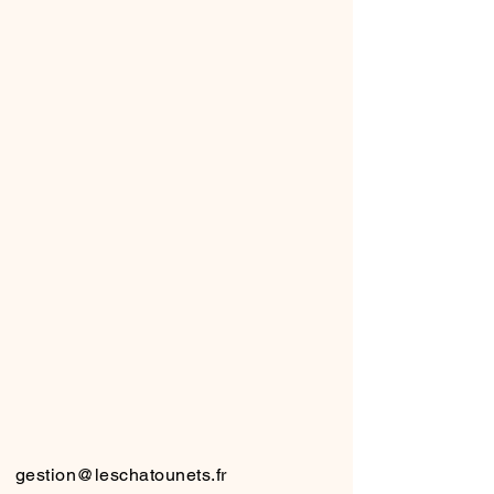
HATO
HATO
gestion@leschatounets.fr