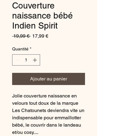
Couverture
naissance bébé
Indien Spirit
Prix
Prix
 19,99 € 
17,99 €
original
promotionnel
Quantité
*
Ajouter au panier
Jolie couverture naissance en
velours tout doux de la marque
Les Chatounets deviendra vite un
indispensable pour emmaillotter
bébé, le couvrir dans le landeau
et/ou cosy....