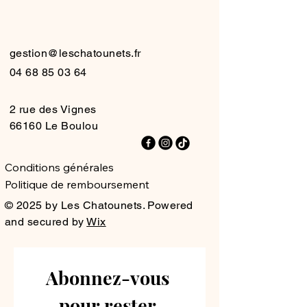
HATO
HATO
gestion@leschatounets.fr
04 68 85 03 64
2 rue des Vignes
66160 Le Boulou
Conditions générales
Politique de remboursement
© 2025 by Les Chatounets. Powered
and secured by
Wix
Abonnez-vous 
pour rester 